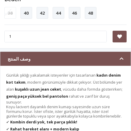
38
40
42
44
46
48
وصف المنتج
Günlük şıklığı yakalamak isteyenler için tasarlanan
kadın denim
kot takım
, modern görünümüyle dikkat çekiyor. Üst bölümde yer
alan
kuşaklı uzun jean ceket
, vücudu daha formda gösterirken;
geniş paça yüksek bel pantolon
rahat ve zarif bir duruş
sunuyor.
Koyu lacivert dayanıklı denim kumaşı sayesinde uzun süre
formunu korur. İster ofiste, ister günlük hayatta, ister özel
günlerde topuklu veya spor ayakkabıyla kolayca kombinlenebilir.
✔
Kombin derdi yok, tek parça şıklık!
✔
Rahat hareket alanı + modern kalıp