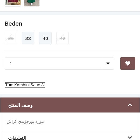
Beden
36
38
40
42
Tüm Kombini Satın Al
وصف المنتج
تنورة بورجوندي كراش
التعليقات