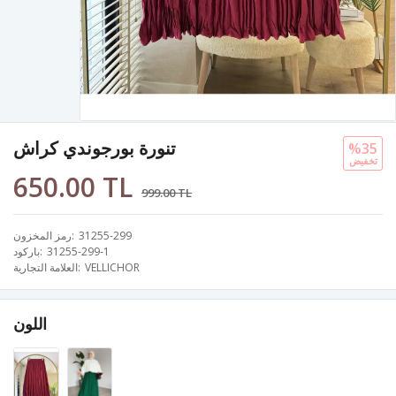
تنورة بورجوندي كراش
%35
تخفيض
650.00 TL
999.00 TL
31255-299
رمز المخزون
31255-299-1
باركود
VELLICHOR
العلامة التجارية
اللون