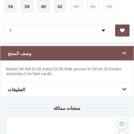
36
38
40
42
44
46
48
وصف المنتج
Beden 36: Bel 35.00, Kalça 55.00, Etek çevresi 91.00 cm. İki beden
arasında 2 cm fark vardır.
التعليقات
منتجات مماثلة