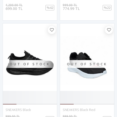
1,200.00 TL
999.00 TL
%42
%22
699.00 TL
774.99 TL
OUT OF STOCK
OUT OF STOCK
SNEAKERS Black
SNEAKERS Black Red
999.00 TL
999.00 TL