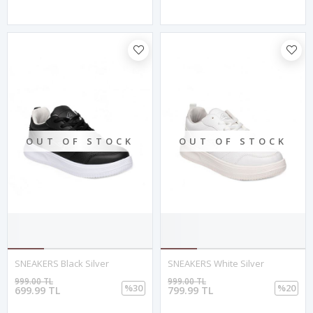
OUT OF STOCK
OUT OF STOCK
SNEAKERS Black Silver
SNEAKERS White Silver
999.00 TL
999.00 TL
%30
%20
699.99 TL
799.99 TL