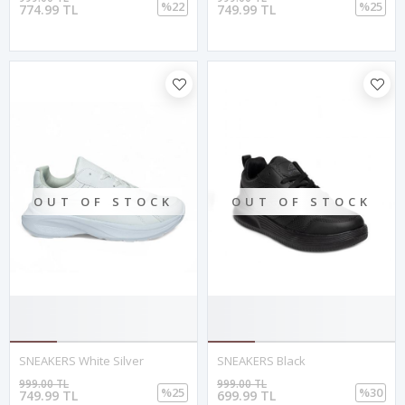
%22
%25
774.99 TL
749.99 TL
OUT OF STOCK
OUT OF STOCK
SNEAKERS White Silver
SNEAKERS Black
999.00 TL
999.00 TL
%25
%30
749.99 TL
699.99 TL