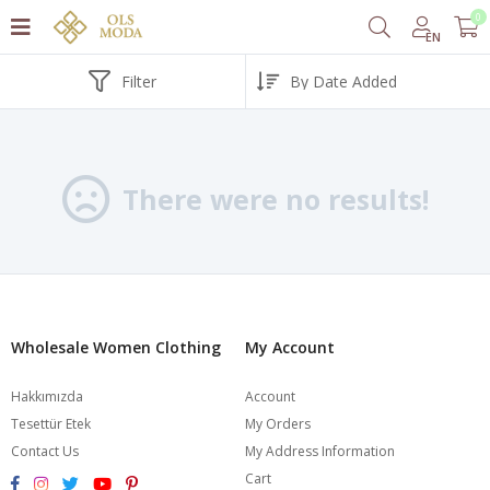
0
EN
Filter
There were no results!
Wholesale Women Clothing
My Account
Hakkımızda
Account
Tesettür Etek
My Orders
Contact Us
My Address Information
Cart