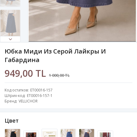
Юбка Миди Из Серой Лайкры И
Габардина
949,00 TL
1 000,00 TL
Код остатков
ET00016-157
Штрих-код
ET00016-157-1
Бренд
VELLICHOR
Цвет