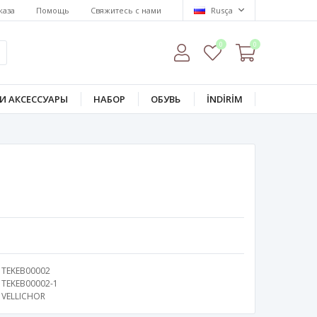
каза
Помощь
Свяжитесь с нами
Rusça
0
0
И АКСЕССУАРЫ
НАБОР
ОБУВЬ
İNDİRİM
TEKEB00002
TEKEB00002-1
VELLICHOR