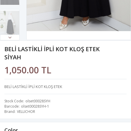
BELİ LASTİKLİ İPLİ KOT KLOŞ ETEK
SİYAH
1,050.00 TL
BELİ LASTİKLİ İPLİ KOT KLOŞ ETEK
Stock Code
olset00028SYH
Barcode
olset00028SYH-1
Brand
VELLICHOR
Color