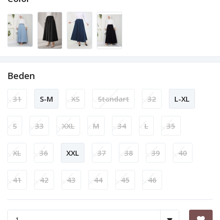
Beden
31
S-M
XS
Standart
32
L-XL
S
33
XXL
M
34
L
35
XL
36
XXL
37
38
39
40
41
42
43
44
45
46