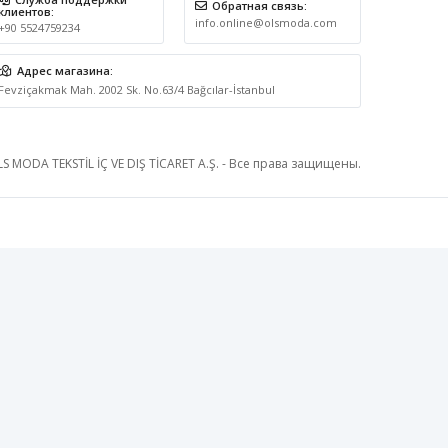
Обратная связь:
клиентов:
info.online@olsmoda.com
+90 5524759234
Адрес магазина:
Fevziçakmak Mah. 2002 Sk. No.63/4 Bağcılar-İstanbul
S MODA TEKSTİL İÇ VE DIŞ TİCARET A.Ş. - Все права защищены.