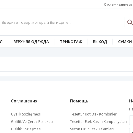
Отслеживание за
Л
ВЕРХНЯЯ ОДЕЖДА
ТРИКОТАЖ
ВЫХОД
СУМКИ 
Соглашения
Помощь
Н
Пе
Üyelik Sözleşmesi
Tesettür Kot Etek Kombinleri
Gizlilik Ve Çerez Politikası
Tesettür Etek Kasım Kampanyaları
Gizlilik Sözleşmesi
Sezon Uzun Etek Takımları