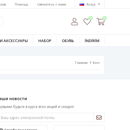
каза
Помощь
Свяжитесь с нами
Rusça
0
0
И АКСЕССУАРЫ
НАБОР
ОБУВЬ
İNDİRİM
Главная
Блог
аши новости
рвыми будьте в курсе всех акций и скидок!
Служба поддержки