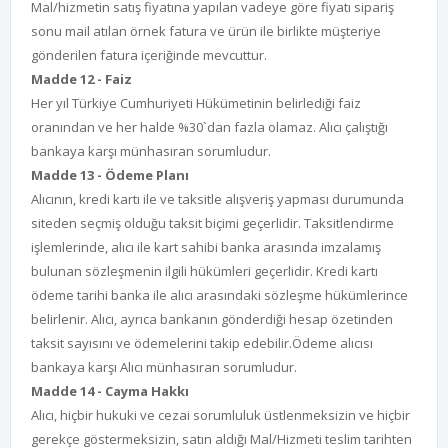
Mal/hizmetin satış fiyatına yapılan vadeye göre fiyatı sipariş
sonu mail atılan örnek fatura ve ürün ile birlikte müşteriye
gönderilen fatura içeriğinde mevcuttur.
Madde 12 - Faiz
Her yıl Türkiye Cumhuriyeti Hükümetinin belirlediği faiz
oranından ve her halde %30`dan fazla olamaz. Alıcı çalıştığı
bankaya karşı münhasıran sorumludur.
Madde 13 - Ödeme Planı
Alıcının, kredi kartı ile ve taksitle alışveriş yapması durumunda
siteden seçmiş olduğu taksit biçimi geçerlidir. Taksitlendirme
işlemlerinde, alıcı ile kart sahibi banka arasında imzalamış
bulunan sözleşmenin ilgili hükümleri geçerlidir. Kredi kartı
ödeme tarihi banka ile alıcı arasındaki sözleşme hükümlerince
belirlenir. Alıcı, ayrıca bankanın gönderdiği hesap özetinden
taksit sayısını ve ödemelerini takip edebilir.Ödeme alıcısı
bankaya karşı Alıcı münhasıran sorumludur.
Madde 14 - Cayma Hakkı
Alıcı, hiçbir hukuki ve cezai sorumluluk üstlenmeksizin ve hiçbir
gerekçe göstermeksizin, satın aldığı Mal/Hizmeti teslim tarihten