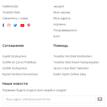
Hakkımızda
аккаунт
Tesettür Etek
Мои заказы
Свяжитесь с нами
Мои адреса
корзина
Понравившееся
Блог
Соглашения
Помощь
Üyelik Sözleşmesi
Tesettür Kot Etek Kombinleri
Gizlilik Ve Çerez Politikası
Tesettür Etek Kasım Kampanyaları
Gizlilik Sözleşmesi
Sezon Uzun Etek Takımları
Kişisel Verilerin korunması
Kadın Giyim Online Satış
Наши новости
Первыми будьте в курсе всех акций и скидок!