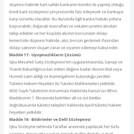
düşmesi halinde kart sahibi bankanın kendisi ile yapmış olduğu
kredi kartı sözleşmesi çerçevesinde faiz ödeyecek ve bankaya
karşı sorumlu olacaktır. Bu durumda ilgili banka hukuki yollara
başvurabilir; doğacak masrafları ve vekalet ücretini alıcıdan
talep edebilir ve her koşulda alıcının borcundan dolayı
temerrüde düşmesi halinde, alıcı, borcun gecikmeli ifasından
dolayı satıcının oluşan zarar ve ziyanını ödemeyi kabul eder.
Madde 17 - Uyuşmazlıkların Çözümü
İşbu Mesafeli Satış Sözleşmesi'nin uygulanmasında, Sanayi ve
Ticaret Bakanlığınca ilan edilen değere kadar Alıcının Mal veya
Hizmeti satın aldığı ve ikametgahının bulunduğu yerdeki
Tüketici Hakem Heyetleri ile Tüketici Mahkemeleri yetkilidir.
6502 Sayılı Tüketicinin Korunması Hakkında Kanun'un 68'nci.
Maddesinin 1. fıkrasında belirtilen alt ve üst limitler
doğrultusunda tüketici talepleri hakkında ilçe/il tüketici hakem
heyetleri yetkilidir.
Madde 18 - Bildirimler ve Delil Sözleşmesi
İşbu Sözleşme tahtında Taraflar arasında yapılacak her türlü
yazışma, mevzuatta sayılan zorunlu haller dışında, e-mail