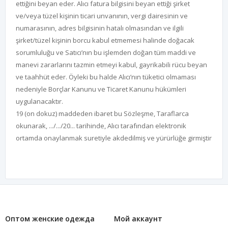
ettiğini beyan eder. Alıcı fatura bilgisini beyan ettiği şirket
ve/veya tüzel kişinin ticari unvanının, vergi dairesinin ve
numarasının, adres bilgisinin hatalı olmasından ve ilgili
şirket/tüzel kişinin borcu kabul etmemesi halinde doğacak
sorumluluğu ve Satıcı’nın bu işlemden doğan tüm maddi ve
manevi zararlarını tazmin etmeyi kabul, gayrikabili rücu beyan
ve taahhüt eder. Öyleki bu halde Alıcı’nın tüketici olmaması
nedeniyle Borçlar Kanunu ve Ticaret Kanunu hükümleri
uygulanacaktır.
19 (on dokuz) maddeden ibaret bu Sözleşme, Taraflarca
okunarak, .../.../20... tarihinde, Alıcı tarafından elektronik
ortamda onaylanmak suretiyle akdedilmiş ve yürürlüğe girmiştir
Оптом женские одежда
Мой аккаунт