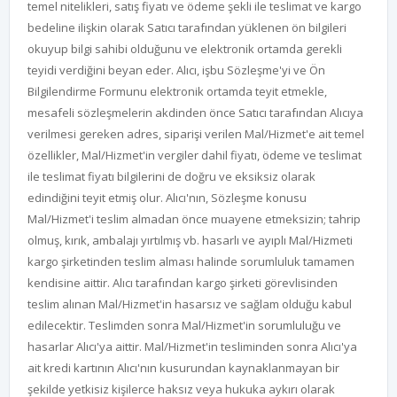
temel nitelikleri, satış fiyatı ve ödeme şekli ile teslimat ve kargo
bedeline ilişkin olarak Satıcı tarafından yüklenen ön bilgileri
okuyup bilgi sahibi olduğunu ve elektronik ortamda gerekli
teyidi verdiğini beyan eder. Alıcı, işbu Sözleşme'yi ve Ön
Bilgilendirme Formunu elektronik ortamda teyit etmekle,
mesafeli sözleşmelerin akdinden önce Satıcı tarafından Alıcıya
verilmesi gereken adres, siparişi verilen Mal/Hizmet'e ait temel
özellikler, Mal/Hizmet'in vergiler dahil fiyatı, ödeme ve teslimat
ile teslimat fiyatı bilgilerini de doğru ve eksiksiz olarak
edindiğini teyit etmiş olur. Alıcı'nın, Sözleşme konusu
Mal/Hizmet'i teslim almadan önce muayene etmeksizin; tahrip
olmuş, kırık, ambalajı yırtılmış vb. hasarlı ve ayıplı Mal/Hizmeti
kargo şirketinden teslim alması halinde sorumluluk tamamen
kendisine aittir. Alıcı tarafından kargo şirketi görevlisinden
teslim alınan Mal/Hizmet'in hasarsız ve sağlam olduğu kabul
edilecektir. Teslimden sonra Mal/Hizmet'in sorumluluğu ve
hasarlar Alıcı'ya aittir. Mal/Hizmet'in tesliminden sonra Alıcı'ya
ait kredi kartının Alıcı'nın kusurundan kaynaklanmayan bir
şekilde yetkisiz kişilerce haksız veya hukuka aykırı olarak