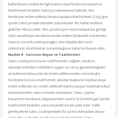
kullanılması nedeni ile ilgili banka veya finans kuruluşunun
Mal/Hizmet bedelini Satıcı'ya ödememesi halinde, Alıcı
kendisine teslim edilmiş olması kaydıyla Mal/Hizmet'i 3 (üç) gün
içinde Satıcı'ya iade etmekle yükümlüdür. Bu halde teslimat
giderleri Alıcı'ya aittir. Alıcı, promosyon veya kampanya gereği
Satıcı tarafından kendisine teslim edilen bilabedel ürünlerden
Satıcı'yı sorumlu tutmayacağını, tüm taleplerden ürün
üreticisinin münhasıran sorumluluğunu kabul ve beyan eder.
Madde 8 - Satıcının Beyan ve Taahhütleri
Satıcı, sözleşme konusu mal/hizmetin sağlam, eksiksiz,
siparişte belirtilen niteliklere uygun ve varsa garanti belgeleri
ve kullanım kılavuzları ile teslim edilmesinden sorumludur.
Sözleşme konusu mal/hizmet, alıcıdan başka bir kişi/kuruluşa
teslim edilecek ise, teslim edilecek kişi/kuruluşun teslimatı kabul
etmemesinden satıcı sorumlu tutulamaz. Satıcı, cayma
beyanının kendisine ulaşmasından sonra 14 (ondört) gün içinde
mal/hizmet bedelini, varsa kıymetli evrakı iade eder. Haklı
gerekçelerle satıcı, sözleşmedeki ifa süresi dolmadan alıcıya
eşit kalite ve fiyatta mal/hizmet tedarik edebilir. Satıcı