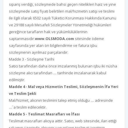
sipariş verdiği, sözleşmede bahsi geçen nitelikleri haiz ve yine
sözleşmede satış fiyatı belirtilen mal/hizmetin satışı ve teslimi
ile ilgili olarak 6502 sayılı Tüketici Korunması Hakkında Kanunu
ve 29188 sayılı Mesafeli Sözleşmeler Yönetmeliği hükümleri
gereğince tarafların hak ve yükümlülüklerinin
saptanmasıdır.
www.OLSMODA.com
sitesinde ödeme
sayfasında yer alan ön bilgilendirme ve fatura işbu
sözleşmenin ayrılmaz parçalarıdır.
Madde 3 - Sözleşme Tarihi
Satıcı tarafından daha önce imzalanmış bulunan işbu iki nüsha
sözleşme alıcı tarafından .... tarihinde imzalanarak kabul
edilmiştir.
Madde 4 - Mal veya Hizmetin Teslimi, Sözleşmenin İfa Yeri
ve Teslim Şekli
Mal/hizmet, alıcının teslimini talep etmiş olduğu .... adresinde
....`a teslim edilecektir.
Madde 5 - Teslimat Masrafları ve İfası
Teslimat masrafları alıcıya aittir. Satıcı, web sitesinde, ilan ettiği
rakamın üzerinde alışveriş yapanların teslimat ücretinin