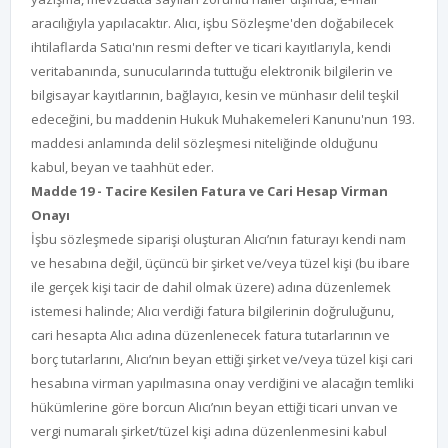
aracılığıyla yapılacaktır. Alıcı, işbu Sözleşme'den doğabilecek
ihtilaflarda Satıcı'nın resmi defter ve ticari kayıtlarıyla, kendi
veritabanında, sunucularında tuttuğu elektronik bilgilerin ve
bilgisayar kayıtlarının, bağlayıcı, kesin ve münhasır delil teşkil
edeceğini, bu maddenin Hukuk Muhakemeleri Kanunu'nun 193.
maddesi anlamında delil sözleşmesi niteliğinde olduğunu
kabul, beyan ve taahhüt eder.
Madde 19 - Tacire Kesilen Fatura ve Cari Hesap Virman
Onayı
İşbu sözleşmede siparişi oluşturan Alıcı’nın faturayı kendi nam
ve hesabına değil, üçüncü bir şirket ve/veya tüzel kişi (bu ibare
ile gerçek kişi tacir de dahil olmak üzere) adına düzenlemek
istemesi halinde; Alıcı verdiği fatura bilgilerinin doğruluğunu,
cari hesapta Alıcı adına düzenlenecek fatura tutarlarının ve
borç tutarlarını, Alıcı’nın beyan ettiği şirket ve/veya tüzel kişi cari
hesabına virman yapılmasına onay verdiğini ve alacağın temliki
hükümlerine göre borcun Alıcı’nın beyan ettiği ticari unvan ve
vergi numaralı şirket/tüzel kişi adına düzenlenmesini kabul