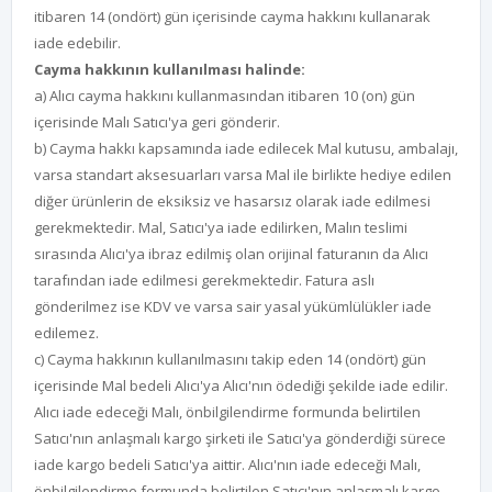
itibaren 14 (ondört) gün içerisinde cayma hakkını kullanarak
iade edebilir.
Cayma hakkının kullanılması halinde:
a) Alıcı cayma hakkını kullanmasından itibaren 10 (on) gün
içerisinde Malı Satıcı'ya geri gönderir.
b) Cayma hakkı kapsamında iade edilecek Mal kutusu, ambalajı,
varsa standart aksesuarları varsa Mal ile birlikte hediye edilen
diğer ürünlerin de eksiksiz ve hasarsız olarak iade edilmesi
gerekmektedir. Mal, Satıcı'ya iade edilirken, Malın teslimi
sırasında Alıcı'ya ibraz edilmiş olan orijinal faturanın da Alıcı
tarafından iade edilmesi gerekmektedir. Fatura aslı
gönderilmez ise KDV ve varsa sair yasal yükümlülükler iade
edilemez.
c) Cayma hakkının kullanılmasını takip eden 14 (ondört) gün
içerisinde Mal bedeli Alıcı'ya Alıcı'nın ödediği şekilde iade edilir.
Alıcı iade edeceği Malı, önbilgilendirme formunda belirtilen
Satıcı'nın anlaşmalı kargo şirketi ile Satıcı'ya gönderdiği sürece
iade kargo bedeli Satıcı'ya aittir. Alıcı'nın iade edeceği Malı,
önbilgilendirme formunda belirtilen Satıcı'nın anlaşmalı kargo