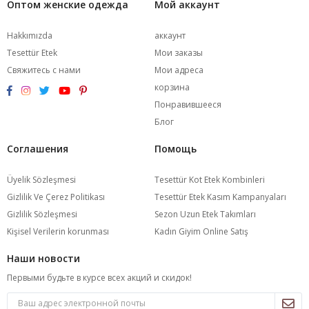
Оптом женские одежда
Мой аккаунт
Hakkımızda
аккаунт
Tesettür Etek
Мои заказы
Свяжитесь с нами
Мои адреса
корзина
Понравившееся
Блог
Соглашения
Помощь
Üyelik Sözleşmesi
Tesettür Kot Etek Kombinleri
Gizlilik Ve Çerez Politikası
Tesettür Etek Kasım Kampanyaları
Gizlilik Sözleşmesi
Sezon Uzun Etek Takımları
Kişisel Verilerin korunması
Kadın Giyim Online Satış
Наши новости
Первыми будьте в курсе всех акций и скидок!