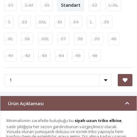
31
S-M
XS
Standart
32
L-XL
S
33
XXL
M
34
L
35
XL
36
XXL
37
38
39
40
41
42
43
44
45
46
Ürün Açıklaması
Minimalizmin zarafetle buluştuğu bu
siyah uzun triko elbise
,
sade şıklığıyla her sezon gardırobunun vazgeçilmezi olacak.
Vücuda oturan yumuşacık dokusu ve esnek triko yapısıyla hem
konforu hem de estetiği bir araya getirir. Diz altına kadar uzanan