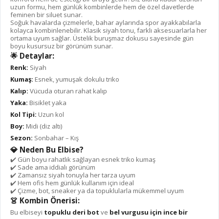
uzun formu, hem günlük kombinlerde hem de özel davetlerde
feminen bir siluet sunar.
Soğuk havalarda çizmelerle, bahar aylarında spor ayakkabılarla
kolayca kombinlenebilir. Klasik siyah tonu, farklı aksesuarlarla her
ortama uyum sağlar. Üstelik buruşmaz dokusu sayesinde gün
boyu kusursuz bir görünüm sunar.
🌟 Detaylar:
Renk:
Siyah
Kumaş:
Esnek, yumuşak dokulu triko
Kalıp:
Vücuda oturan rahat kalıp
Yaka:
Bisiklet yaka
Kol Tipi:
Uzun kol
Boy:
Midi (diz altı)
Sezon:
Sonbahar – Kış
💎 Neden Bu Elbise?
✔️ Gün boyu rahatlık sağlayan esnek triko kumaş
✔️ Sade ama iddialı görünüm
✔️ Zamansız siyah tonuyla her tarza uyum
✔️ Hem ofis hem günlük kullanım için ideal
✔️ Çizme, bot, sneaker ya da topuklularla mükemmel uyum
👗 Kombin Önerisi:
Bu elbiseyi
topuklu deri bot
ve
bel vurgusu için ince bir