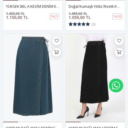
YÜKSEK BEL A KESİM DENİM ETEK KAHVERENGİ
Doğal Kumaşlı Yıldız Rivetlı Kot Etek YEŞİL
1.450,00 TL
1.499,00 TL
%21
%30
1.150,00 TL
1.050,00 TL
(3)
WH