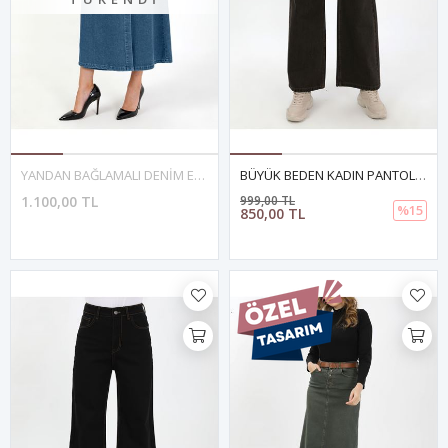
YANDAN BAĞLAMALI DENİM ETEK- AÇIK MAVİ
BÜYÜK BEDEN KADIN PANTOLON- KAHVE
1.100,00 TL
999,00 TL
%15
850,00 TL