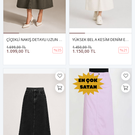
ÇİÇEKLİ NAKIŞ DETAYLI UZUN DENİM ETEK- YEŞİL
YÜKSEK BEL A KESİM DENİM ETEK- BEYAZ
1.699,00 TL
1.450,00 TL
%35
%21
1.099,00 TL
1.150,00 TL