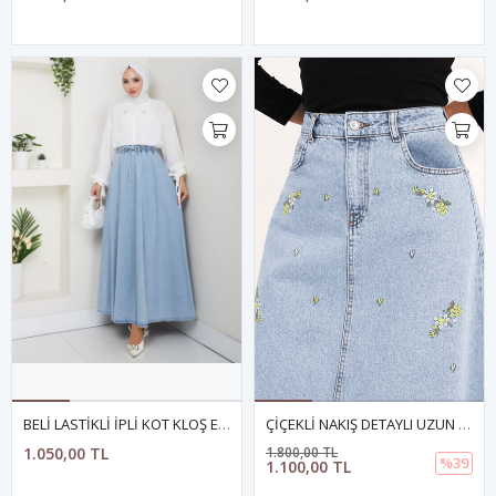
BELİ LASTİKLİ İPLİ KOT KLOŞ ETEK MAVİ
ÇİÇEKLİ NAKIŞ DETAYLI UZUN DENİM ETEK- AÇIK MAVİ
1.050,00 TL
1.800,00 TL
%39
1.100,00 TL