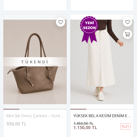
TÜKENDI
Mini Şık Omuz Çantası – Günlük Kullanım- BEJ
YÜKSEK BEL A KESİM DENİM ETEK- BEYAZ
550,00 TL
1.450,00 TL
%21
1.150,00 TL