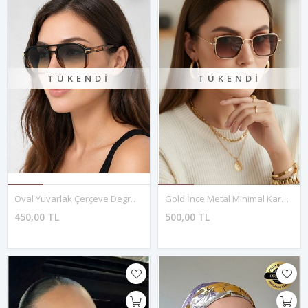
TÜKENDI
TÜKENDI
Oval Yuvarlak Çerçeve Degrade Cam Güneş Gözlüğü
Gold İnce Metal Minimal Kare Güneş Gözlüğü
450,00 TL
500,00 TL