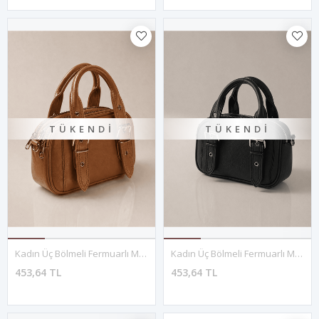
TÜKENDI
TÜKENDI
Kadın Üç Bölmeli Fermuarlı Mini Çanta Günlük El Ve Omuz Modeli- TABA
Kadın Üç Bölmeli Fermuarlı Mini Çanta Günlük El Ve Omuz Modeli-SİYAH
453,64 TL
453,64 TL