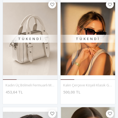
TÜKENDI
TÜKENDI
Kadın Üç Bölmeli Fermuarlı Mini Çanta Günlük El Ve Omuz Modeli
Kalın Çerçeve Köşeli Klasik Güneş Gözlüğü
453,64 TL
500,00 TL