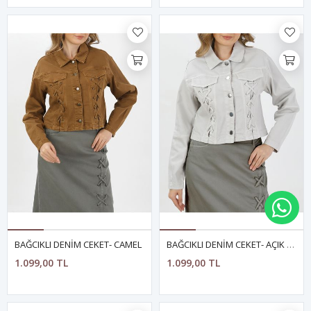
WH
BAĞCIKLI DENİM CEKET- CAMEL
BAĞCIKLI DENİM CEKET- AÇIK FÜME
1.099,00 TL
1.099,00 TL