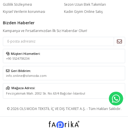
Gizlilik Sözleşmesi
Sezon Uzun Etek Takımları
Kişisel Verilerin korunması
Kadın Giyim Online Satış
Bizden Haberler
Kampanya ve Fırsatlarımızdan İlk Siz Haberdar Olun!
Müşteri Hizmetleri:
+90 5524759234
Geri Bildirim:
info.online@olsmoda.com
Mağaza Adresi:
Fevziçakmak Mah. 2002 Sk. No.63/4 Bağcılar-İstanbul
WH
© 2026 OLS MODA TEKSTİL İÇ VE DIŞ TİCARET A.Ş. - Tüm Hakları Saklıdır.