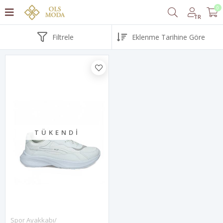
0
TR
Filtrele
TÜKENDI
Spor Ayakkabı/