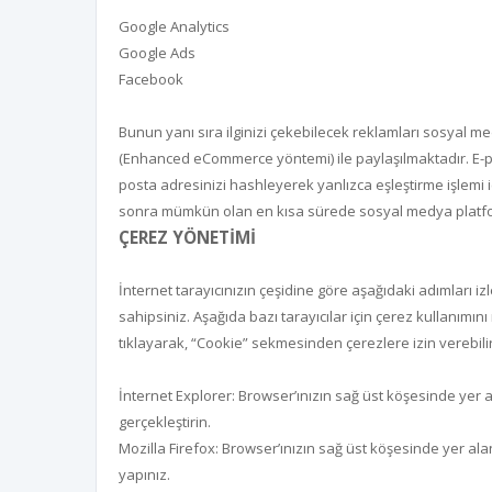
Google Analytics
Google Ads
Facebook
Bunun yanı sıra ilginizi çekebilecek reklamları sosyal m
(Enhanced eCommerce yöntemi) ile paylaşılmaktadır. E-po
posta adresinizi hashleyerek yanlızca eşleştirme işlemi 
sonra mümkün olan en kısa sürede sosyal medya platform
ÇEREZ YÖNETİMİ
İnternet tarayıcınızın çeşidine göre aşağıdaki adımları izl
sahipsiniz. Aşağıda bazı tarayıcılar için çerez kullanımını
tıklayarak, “Cookie” sekmesinden çerezlere izin verebilir
İnternet Explorer: Browser’ınızın sağ üst köşesinde yer 
gerçekleştirin.
Mozilla Firefox: Browser’ınızın sağ üst köşesinde yer ala
yapınız.