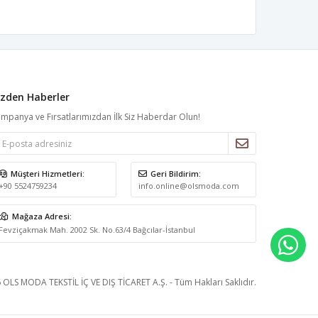
izden Haberler
mpanya ve Fırsatlarımızdan İlk Siz Haberdar Olun!
Müşteri Hizmetleri:
Geri Bildirim:
+90 5524759234
info.online@olsmoda.com
Mağaza Adresi:
Fevziçakmak Mah. 2002 Sk. No.63/4 Bağcılar-İstanbul
WH
 OLS MODA TEKSTİL İÇ VE DIŞ TİCARET A.Ş. - Tüm Hakları Saklıdır.