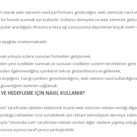
mel olarak web sitesinin nasıl performans gösterdiğini, web sitemizle nası
bir hizmet sunmak için kullanılır. Kullanıcı deneyimi ve web sitemizle gelec
tarayıcılar aracılığıyla cihazınıza veya ağ sunucusuna depolanan küçük metin 
ı aşağıda sıralanmaktadır.
rmak yoluyla sizlere sunulan hizmetleri geliştirmek,
nden yeni özellikler sunmak ve sunulan özellikleri sizlerin tercihlerine göre k
en ilgilenmediğiniz içeriklerin tekrar gösterilmesini engellemek,
riştiğiniz, hangi içerikleri görüntülediğiniz, web sitemizi nasıl kullandığını
ri güvenliğinin teminini sağlamak.
VE HEDEFLEME İÇİN NASIL KULLANIR?
 tarafından işletilen elektronik ticaret web sitesinin reklam verdiği diğer 
düşündüğü reklamları size sunabilmek için reklam teknolojisini devreye sokm
yla “Olsmoda.com” tarafından reklam verilen diğer sitelere yapmış olduğunuz 
ınıza üçüncü taraf çerezi yerleştirebilir.