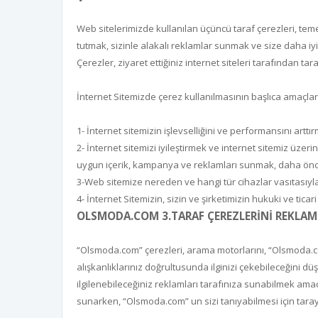
Web sitelerimizde kullanılan üçüncü taraf çerezleri, te
tutmak, sizinle alakalı reklamlar sunmak ve size daha iyi 
Çerezler, ziyaret ettiğiniz internet siteleri tarafından 
İnternet Sitemizde çerez kullanılmasının başlıca amaçlar
1- İnternet sitemizin işlevselliğini ve performansını arttı
2- İnternet sitemizi iyileştirmek ve internet sitemiz üzeri
uygun içerik, kampanya ve reklamları sunmak, daha önced
3-Web sitemize nereden ve hangi tür cihazlar vasıtasıyla e
4- İnternet Sitemizin, sizin ve şirketimizin hukuki ve tica
OLSMODA.COM 3.TARAF ÇEREZLERİNİ REKLAM 
“Olsmoda.com” çerezleri, arama motorlarını, “Olsmoda.com”
alışkanlıklarınız doğrultusunda ilginizi çekebileceğini 
ilgilenebileceğiniz reklamları tarafınıza sunabilmek amacı
sunarken, “Olsmoda.com” un sizi tanıyabilmesi için tarayıc