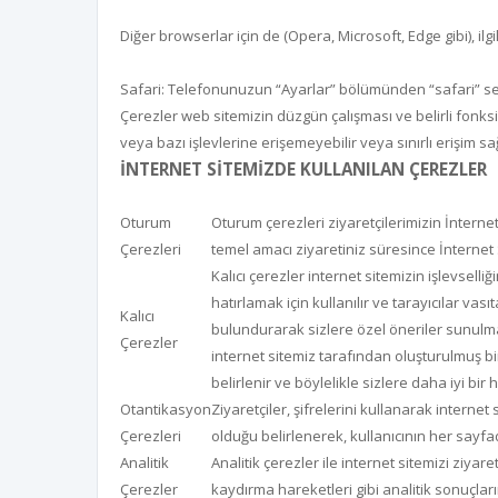
Diğer browserlar için de (Opera, Microsoft, Edge gibi), ilg
Safari: Telefonunuzun “Ayarlar” bölümünden “safari” sek
Çerezler web sitemizin düzgün çalışması ve belirli fonksi
veya bazı işlevlerine erişemeyebilir veya sınırlı erişim sağ
İNTERNET SİTEMİZDE KULLANILAN ÇEREZLER
Oturum
Oturum çerezleri ziyaretçilerimizin İnternet 
Çerezleri
temel amacı ziyaretiniz süresince İnternet 
Kalıcı çerezler internet sitemizin işlevselli
hatırlamak için kullanılır ve tarayıcılar vas
Kalıcı
bulundurarak sizlere özel öneriler sunulmas
Çerezler
internet sitemiz tarafından oluşturulmuş bir 
belirlenir ve böylelikle sizlere daha iyi bir
Otantikasyon
Ziyaretçiler, şifrelerini kullanarak internet
Çerezleri
olduğu belirlenerek, kullanıcının her sayfa
Analitik
Analitik çerezler ile internet sitemizi ziyare
Çerezler
kaydırma hareketleri gibi analitik sonuçlar