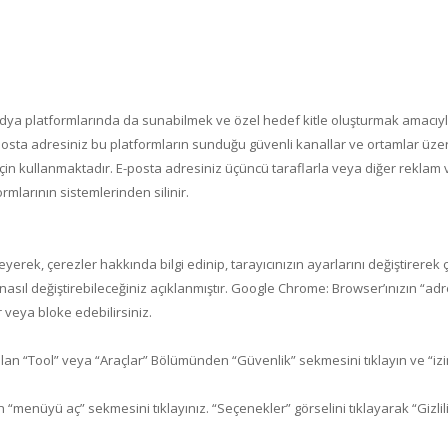
edya platformlarında da sunabilmek ve özel hedef kitle oluşturmak amacıyl
sta adresiniz bu platformların sunduğu güvenli kanallar ve ortamlar üzer
için kullanmaktadır. E-posta adresiniz üçüncü taraflarla veya diğer reklam 
larının sistemlerinden silinir.
eyerek, çerezler hakkında bilgi edinip, tarayıcınızın ayarlarını değiştirerek ç
 nasıl değiştirebileceğiniz açıklanmıştır. Google Chrome: Browser’ınızın “adre
 veya bloke edebilirsiniz.
alan “Tool” veya “Araçlar” Bölümünden “Güvenlik” sekmesini tıklayın ve “izi
n “menüyü aç” sekmesini tıklayınız. “Seçenekler” görselini tıklayarak “Gizl