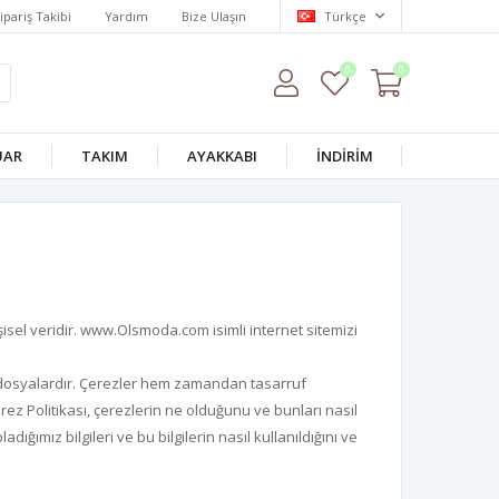
ipariş Takibi
Yardım
Bize Ulaşın
Türkçe
0
0
UAR
TAKIM
AYAKKABI
İNDİRİM
işisel veridir. www.Olsmoda.com isimli internet sitemizi
ük dosyalardır. Çerezler hem zamandan tasarruf
ez Politikası, çerezlerin ne olduğunu ve bunları nasıl
dığımız bilgileri ve bu bilgilerin nasıl kullanıldığını ve