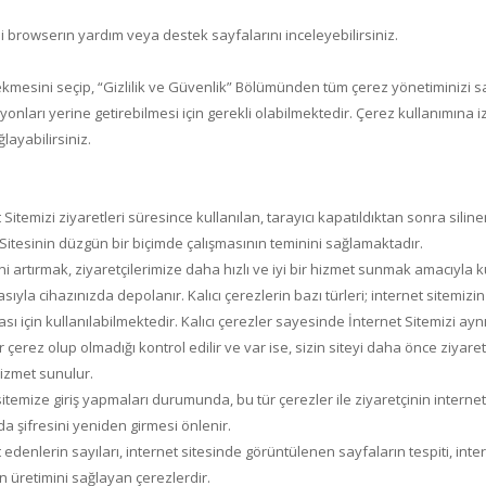
ili browserın yardım veya destek sayfalarını inceleyebilirsiniz.
mesini seçip, “Gizlilik ve Güvenlik” Bölümünden tüm çerez yönetiminizi sağ
yonları yerine getirebilmesi için gerekli olabilmektedir. Çerez kullanımına 
layabilirsiniz.
Sitemizi ziyaretleri süresince kullanılan, tarayıcı kapatıldıktan sonra siline
Sitesinin düzgün bir biçimde çalışmasının teminini sağlamaktadır.
ğini artırmak, ziyaretçilerimize daha hızlı ve iyi bir hizmet sunmak amacıyla ku
ıtasıyla cihazınızda depolanır. Kalıcı çerezlerin bazı türleri; internet sitem
ı için kullanılabilmektedir. Kalıcı çerezler sayesinde İnternet Sitemizi ay
çerez olup olmadığı kontrol edilir ve var ise, sizin siteyi daha önce ziyaret e
 hizmet sunulur.
 sitemize giriş yapmaları durumunda, bu tür çerezler ile ziyaretçinin internet 
da şifresini yeniden girmesi önlenir.
t edenlerin sayıları, internet sitesinde görüntülenen sayfaların tespiti, intern
ın üretimini sağlayan çerezlerdir.