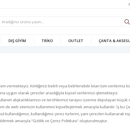
S
DIŞ GİYİM
TRİKO
OUTLET
ÇANTA & AKSES
m vermekteyiz. Kimliğinizi belirli veya belirlenebilir kılan tüm verileriniz k
na uygun olarak çerezler aracılığıyla kişisel verilerinizi işlemekteyiz.
ullanım alışkanlıklarınızı ve tercihlerinizi tarayıcı üzerine depolayan küç
e web sitemizin kullanımını kişiselleştirmek amacıyla kullanılır. İş bu Çer
l kullandığımızı, kullandığımız çerez türlerini, yani çerezleri kullanarak topla
e bildirmek amacıyla “Gizlilik ve Çerez Politikası” oluşturulmuştur.