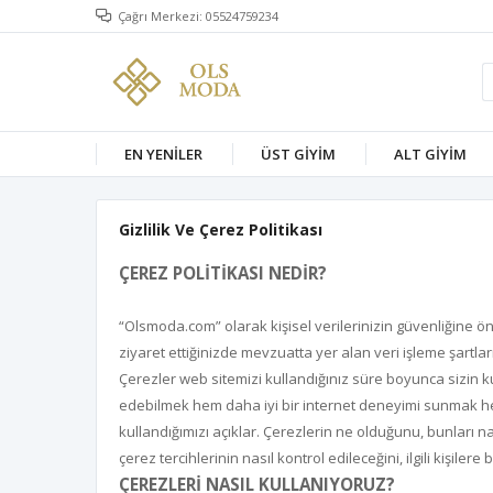
Çağrı Merkezi: 05524759234
EN YENİLER
ÜST GİYİM
ALT GİYİM
Gizlilik Ve Çerez Politikası
ÇEREZ POLİTİKASI NEDİR?
“Olsmoda.com” olarak kişisel verilerinizin güvenliğine öne
ziyaret ettiğinizde mevzuatta yer alan veri işleme şartları
Çerezler web sitemizi kullandığınız süre boyunca sizin k
edebilmek hem daha iyi bir internet deneyimi sunmak hem d
kullandığımızı açıklar. Çerezlerin ne olduğunu, bunları nası
çerez tercihlerinin nasıl kontrol edileceğini, ilgili kişiler
ÇEREZLERİ NASIL KULLANIYORUZ?