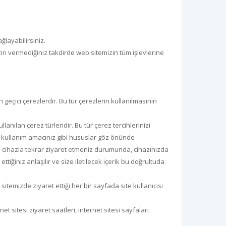
layabilirsiniz.
izin vermediğiniz takdirde web sitemizin tüm işlevlerine
n geçici çerezlerdir. Bu tür çerezlerin kullanılmasının
llanılan çerez türleridir. Bu tür çerez tercihlerinizi
izin kullanım amacınız gibi hususlar göz önünde
nı cihazla tekrar ziyaret etmeniz durumunda, cihazınızda
ttiğiniz anlaşılır ve size iletilecek içerik bu doğrultuda
sitemizde ziyaret ettiği her bir sayfada site kullanıcısı
et sitesi ziyaret saatleri, internet sitesi sayfaları