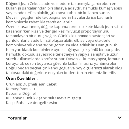
Düğmeli Jean Ceket, sade ve modern tasarımıyla gardırobun en
kullanışlı parçalarından biri olmaya adaydır. Pamuklu kumaş yapısı
sayesinde nefes alabilir, gün boyu rahat bir kullanım sunar.
Mevsim geçişlerinde tek başına, serin havalarda ise katmanlı
kombinlerde rahatlıkla tercih edilebilir.
Özenle tasarlanmış düğme kapama formu, cekete klasik jean stilini
kazandırırken kısa ve dengeli kesimi vücut proporsiyonunu
tamamlayan bir duruş sağlar. Günlük kullanımda basic tişört ve
pantolonlarla sade bir stil oluşturabilir, elbise veya eteklerle
kombinleyerek daha şık bir görünüm elde edilebilir. Hem günlük
hem yarı klasik kombinlere uyum sağlayan çok yönlü bir parçadır.
Pamuklu dokusu sayesinde terletmeyen yapıya sahiptir ve uzun
süreli kullanımlarda konfor sunar. Dayanıklı kumaş yapısı, formunu
koruyarak sezon boyunca güvenle kullanılmasına yardımcı olur.
Doğru beden seçimi için kendi göğüs ve boy ölçülerinizi alarak ölçü
tablosundaki değerlere en yakın bedeni tercih etmeniz önerilir.
Ürün Özellikleri:
Ürün adı: Düğmeli Jean Ceket
Kumaş: Pamuklu
Kapama: Düğmeli
Kullanım: Günlük / şehir stili / mevsim geçişi
Kalıp: Rahat ve dengeli kesim
Yorumlar