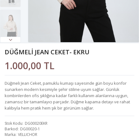
DÜĞMELİ JEAN CEKET- EKRU
1.000,00 TL
Düğmeli Jean Ceket, pamuklu kumaşı sayesinde gün boyu konfor
sunarken modern kesimiyle şehir stiline uyum sağlar. Günlük
kombinlerden ofis şıklığına kadar farklı kullanım alanlarına uygun,
zamansız bir tamamlayıcı parçadır. Düğme kapama detayı ve rahat
kalıbıyla hem pratik hem şık bir görünüm sağlar.
Stok Kodu
DG00020EKR
Barkod
DG00020-1
Marka
VELLICHOR