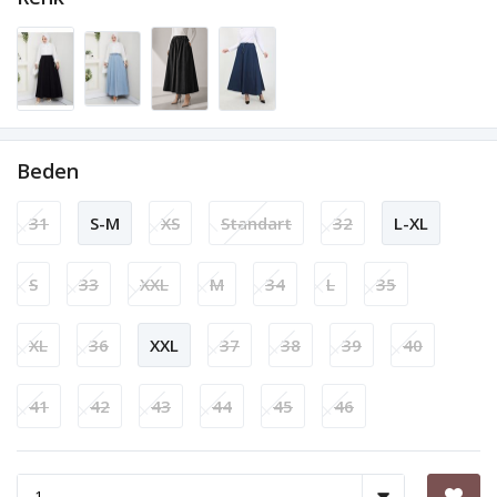
Beden
31
S-M
XS
Standart
32
L-XL
S
33
XXL
M
34
L
35
XL
36
XXL
37
38
39
40
41
42
43
44
45
46