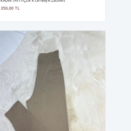
KADIN TAYT/İÇLİK K.Gri-Bej-K.Lacivert
350,00 TL