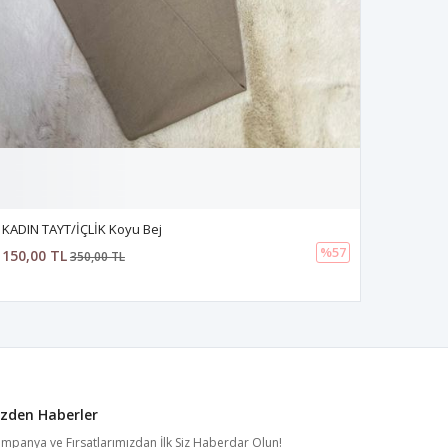
KADIN TAYT/İÇLİK Koyu Bej
%57
150,00 TL
350,00 TL
izden Haberler
mpanya ve Fırsatlarımızdan İlk Siz Haberdar Olun!