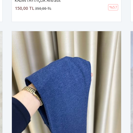
KADIN TAYT/İÇLİK Antrasit
%57
150,00 TL
350,00 TL