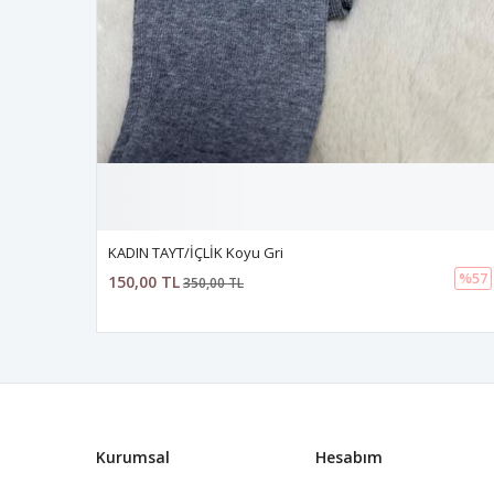
KADIN TAYT/İÇLİK Koyu Gri
%57
150,00 TL
350,00 TL
Kurumsal
Hesabım