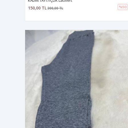
KADIN TAYT/İÇLİK Lacivert
%50
150,00 TL
300,00 TL