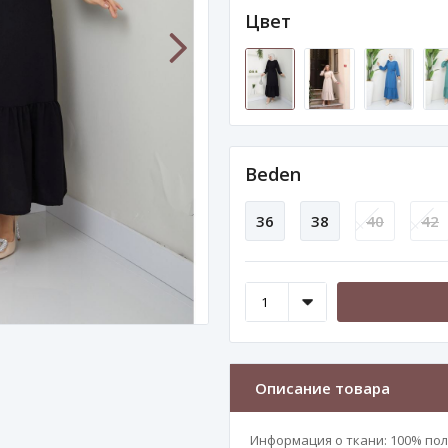
Цвет
Beden
36
38
40
42
Описание товара
Информация о ткани: 100% по