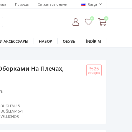
каза
Помощь
Свяжитесь с нами
Rusça
0
0
И АКСЕССУАРЫ
НАБОР
ОБУВЬ
İNDİRİM
 Оборками На Плечах,
%25
скидка
TL
BUĞLEM-15
BUĞLEM-15-1
VELLICHOR