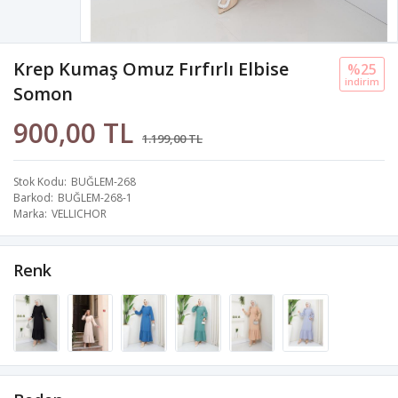
Krep Kumaş Omuz Fırfırlı Elbise
%25
i̇ndi̇ri̇m
Somon
900,00 TL
1.199,00 TL
Stok Kodu
BUĞLEM-268
Barkod
BUĞLEM-268-1
Marka
VELLICHOR
Renk