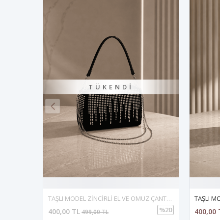
TÜKENDI
TAŞLI MODEL ZİNCİRLİ EL VE OMUZ ÇANTASI Siyah
%20
400,00 TL
400,00 
499,00 TL