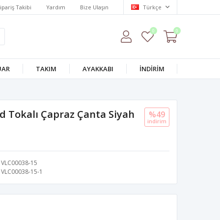
ipariş Takibi
Yardım
Bize Ulaşın
Türkçe
0
0
UAR
TAKIM
AYAKKABI
İNDİRİM
d Tokalı Çapraz Çanta Siyah
%49
i̇ndi̇ri̇m
VLC00038-15
VLC00038-15-1