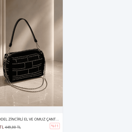
TAŞLI MODEL ZİNCİRLİ EL VE OMUZ ÇANTASI Gri
%11
TL
449,00 TL