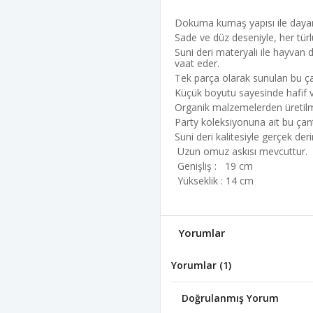
Dokuma kumaş yapısı ile dayanı
Sade ve düz deseniyle, her türl
Suni deri materyali ile hayvan 
vaat eder.
Tek parça olarak sunulan bu çan
Küçük boyutu sayesinde hafif ve 
Organik malzemelerden üretilmi
Party koleksiyonuna ait bu çant
Suni deri kalitesiyle gerçek der
Uzun omuz askısı mevcuttur.
Genişliş : 19 cm
Yükseklik : 14 cm
Yorumlar
Yorumlar (1)
Doğrulanmış Yorum