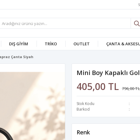
S
DIŞ GİYİM
TRİKO
OUTLET
ÇANTA & AKSES
Çapraz Çanta Siyah
Mini Boy Kapaklı Gol
405,00 TL
796,00 TL
Stok Kodu
Barkod
Renk